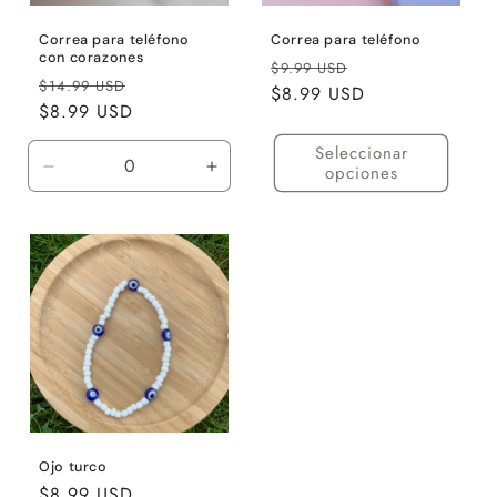
Correa para teléfono
Correa para teléfono
con corazones
Precio
Precio
$9.99 USD
Precio
Precio
$14.99 USD
habitual
$8.99 USD
de
habitual
$8.99 USD
de
oferta
oferta
Seleccionar
opciones
Reducir
Aumentar
cantidad
cantidad
para
para
Default
Default
Title
Title
Ojo turco
Precio
$8.99 USD