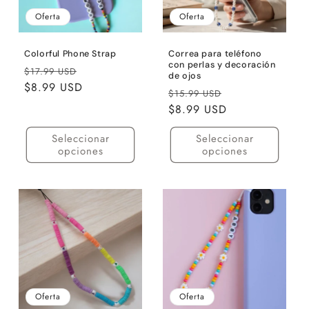
ó
Oferta
Oferta
n
:
Colorful Phone Strap
Correa para teléfono
con perlas y decoración
Precio
Precio
$17.99 USD
de ojos
habitual
$8.99 USD
de
Precio
Precio
$15.99 USD
oferta
habitual
$8.99 USD
de
oferta
Seleccionar
Seleccionar
opciones
opciones
Oferta
Oferta